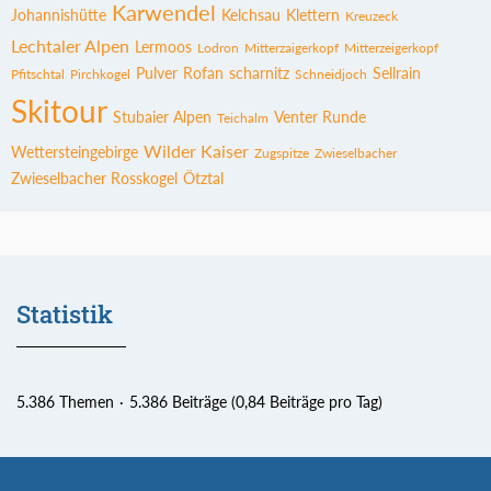
Karwendel
Johannishütte
Kelchsau
Klettern
Kreuzeck
Lechtaler Alpen
Lermoos
Lodron
Mitterzaigerkopf
Mitterzeigerkopf
Pulver
Rofan
scharnitz
Sellrain
Pfitschtal
Pirchkogel
Schneidjoch
Skitour
Stubaier Alpen
Venter Runde
Teichalm
Wilder Kaiser
Wettersteingebirge
Zugspitze
Zwieselbacher
Zwieselbacher Rosskogel
Ötztal
Statistik
5.386 Themen
5.386 Beiträge (0,84 Beiträge pro Tag)