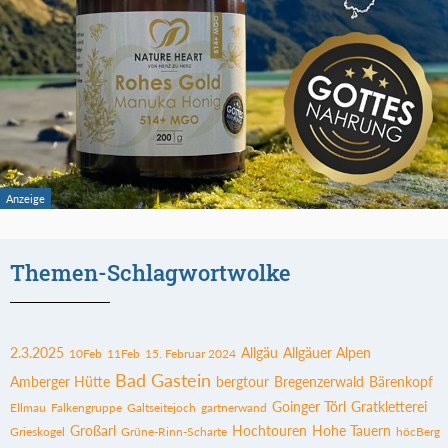
Themen-Schlagwortwolke
2.3.2025
Allgäu
Allgäuer Alpen
10Feb
11Feb
15. Februar 2024
Bad Gastein
Amberger Hütte
bergtour
Bregenzerwald
Bärenkopf
Goinger Törl
Gratkletterei
Ellmau
Falkengruppe
Galtseitejoch
gartnerwand
Großarl
Hochtouren
Hohe Tauern
Grieskogel
Grüne-Rinn-Scharte
höcBerg