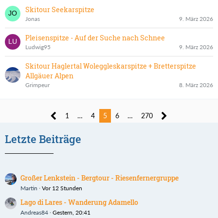
Skitour Seekarspitze
Jonas
9. März 2026
Pleisenspitze - Auf der Suche nach Schnee
Ludwig95
9. März 2026
Skitour Haglertal Woleggleskarspitze + Bretterspitze
Allgäuer Alpen
Grimpeur
8. März 2026
1
…
4
5
6
…
270
Letzte Beiträge
Großer Lenkstein - Bergtour - Riesenfernergruppe
Martin
Vor 12 Stunden
Lago di Lares - Wanderung Adamello
Andreas84
Gestern, 20:41