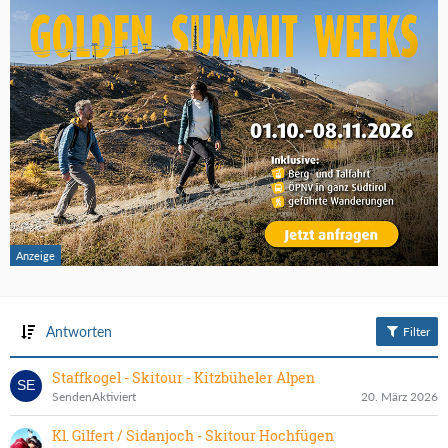
Antworten
Filter
Staffkogel - Skitour - Kitzbüheler Alpen
SendenAktiviert
20. März 2026
Kl. Gilfert / Sidanjoch - Skitour Hochfügen