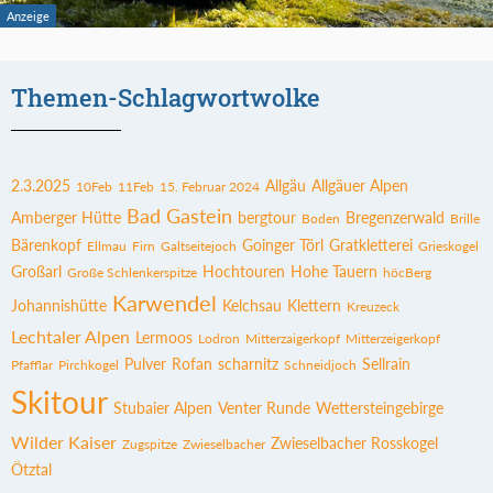
Themen-Schlagwortwolke
2.3.2025
Allgäu
Allgäuer Alpen
10Feb
11Feb
15. Februar 2024
Bad Gastein
Amberger Hütte
bergtour
Bregenzerwald
Boden
Brille
Bärenkopf
Goinger Törl
Gratkletterei
Ellmau
Firn
Galtseitejoch
Grieskogel
Großarl
Hochtouren
Hohe Tauern
Große Schlenkerspitze
höcBerg
Karwendel
Johannishütte
Kelchsau
Klettern
Kreuzeck
Lechtaler Alpen
Lermoos
Lodron
Mitterzaigerkopf
Mitterzeigerkopf
Pulver
Rofan
scharnitz
Sellrain
Pfafflar
Pirchkogel
Schneidjoch
Skitour
Stubaier Alpen
Venter Runde
Wettersteingebirge
Wilder Kaiser
Zwieselbacher Rosskogel
Zugspitze
Zwieselbacher
Ötztal