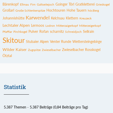
Bärenkopf
Goinger Törl
Gratkletterei
Ellmau
Firn
Galtseitejoch
Grieskogel
Großarl
Hochtouren
Hohe Tauern
Große Schlenkerspitze
höcBerg
Karwendel
Johannishütte
Kelchsau
Klettern
Kreuzeck
Lechtaler Alpen
Lermoos
Lodron
Mitterzaigerkopf
Mitterzeigerkopf
Pulver
Rofan
scharnitz
Sellrain
Pfafflar
Pirchkogel
Schneidjoch
Skitour
Stubaier Alpen
Venter Runde
Wettersteingebirge
Wilder Kaiser
Zwieselbacher Rosskogel
Zugspitze
Zwieselbacher
Ötztal
Statistik
5.387 Themen
5.387 Beiträge (0,84 Beiträge pro Tag)