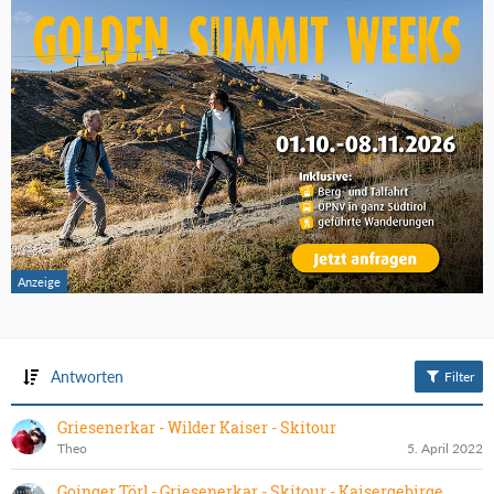
Antworten
Filter
Griesenerkar - Wilder Kaiser - Skitour
Theo
5. April 2022
Goinger Törl - Griesenerkar - Skitour - Kaisergebirge