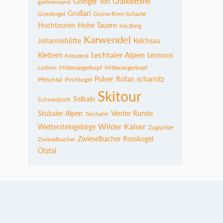
Goinger Törl
Gratkletterei
gartnerwand
Großarl
Grieskogel
Grüne-Rinn-Scharte
Hochtouren
Hohe Tauern
höcBerg
Karwendel
Johannishütte
Kelchsau
Lechtaler Alpen
Klettern
Lermoos
Kreuzeck
Lodron
Mitterzaigerkopf
Mitterzeigerkopf
Pulver
Rofan
scharnitz
Pfitschtal
Pirchkogel
Skitour
Sellrain
Schneidjoch
Stubaier Alpen
Venter Runde
Teichalm
Wilder Kaiser
Wettersteingebirge
Zugspitze
Zwieselbacher Rosskogel
Zwieselbacher
Ötztal