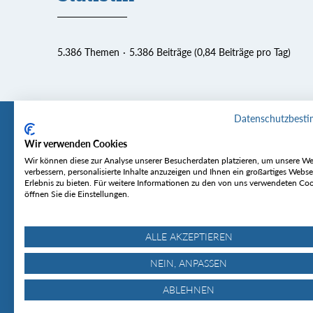
5.386 Themen
5.386 Beiträge (0,84 Beiträge pro Tag)
Datenschutzbest
Wir verwenden Cookies
Tourentipp
Service
Wir können diese zur Analyse unserer Besucherdaten platzieren, um unsere We
verbessern, personalisierte Inhalte anzuzeigen und Ihnen ein großartiges Webse
Erlebnis zu bieten. Für weitere Informationen zu den von uns verwendeten Co
Über uns
Wetter & Lawine
öffnen Sie die Einstellungen.
Touren
Bergjournal
Hütten
Gipfelkonferenz
MyTourentipp
ALLE AKZEPTIEREN
NEIN, ANPASSEN
ABLEHNEN
© Tourentipp.com 2025