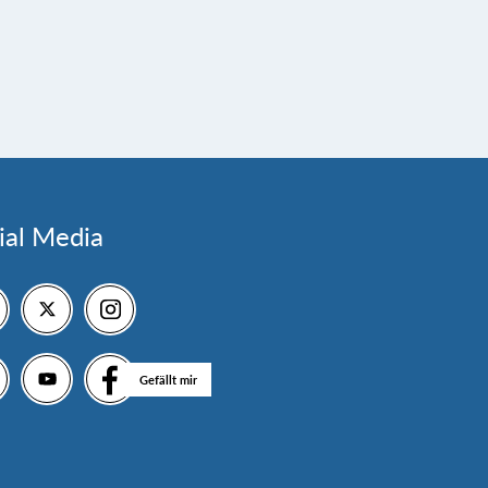
ial Media
Gefällt mir