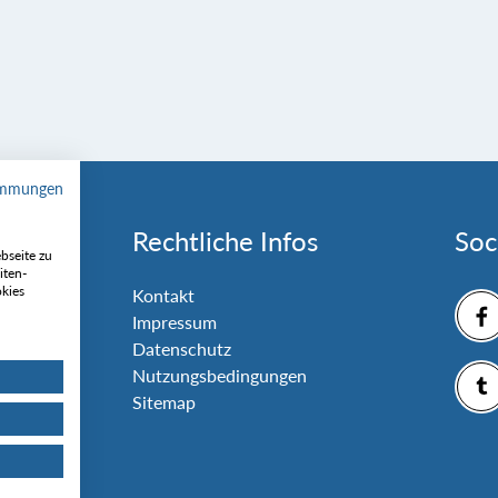
immungen
Rechtliche Infos
Soc
bseite zu
iten-
okies
nlage
Kontakt
Impressum
Datenschutz
Nutzungsbedingungen
Sitemap