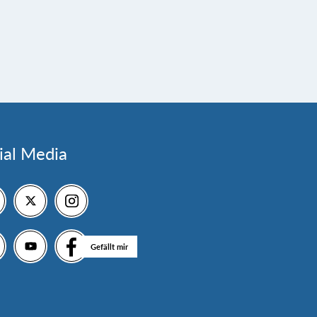
ial Media
Gefällt mir