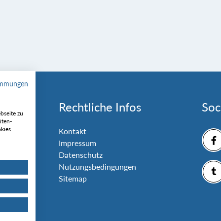
immungen
Rechtliche Infos
Soc
bseite zu
iten-
okies
nlage
Kontakt
Impressum
Datenschutz
Nutzungsbedingungen
Sitemap