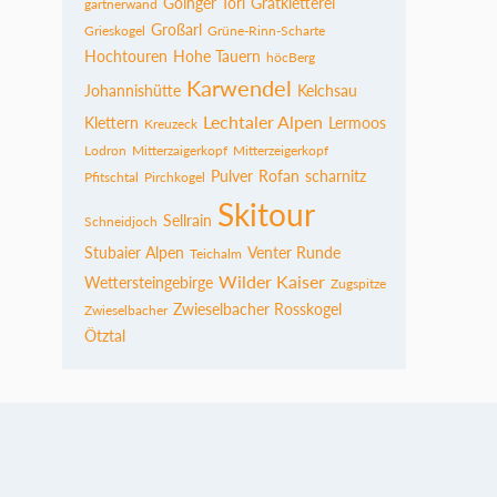
Goinger Törl
Gratkletterei
gartnerwand
Großarl
Grieskogel
Grüne-Rinn-Scharte
Hochtouren
Hohe Tauern
höcBerg
Karwendel
Johannishütte
Kelchsau
Lechtaler Alpen
Klettern
Lermoos
Kreuzeck
Lodron
Mitterzaigerkopf
Mitterzeigerkopf
Pulver
Rofan
scharnitz
Pfitschtal
Pirchkogel
Skitour
Sellrain
Schneidjoch
Stubaier Alpen
Venter Runde
Teichalm
Wilder Kaiser
Wettersteingebirge
Zugspitze
Zwieselbacher Rosskogel
Zwieselbacher
Ötztal