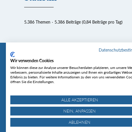
5.386 Themen
5.386 Beiträge (0,84 Beiträge pro Tag)
Datenschutzbest
Wir verwenden Cookies
Tourentipp
Service
Wir können diese zur Analyse unserer Besucherdaten platzieren, um unsere We
verbessern, personalisierte Inhalte anzuzeigen und Ihnen ein großartiges Webse
Erlebnis zu bieten. Für weitere Informationen zu den von uns verwendeten Co
Über uns
Wetter & Lawine
öffnen Sie die Einstellungen.
Touren
Bergjournal
Hütten
Gipfelkonferenz
MyTourentipp
ALLE AKZEPTIEREN
NEIN, ANPASSEN
ABLEHNEN
© Tourentipp.com 2025