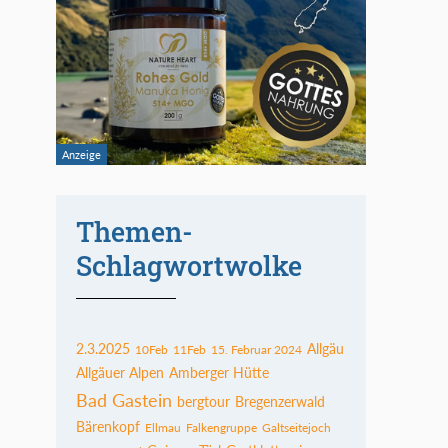
Themen-
Schlagwortwolke
2.3.2025
Allgäu
10Feb
11Feb
15. Februar 2024
Allgäuer Alpen
Amberger Hütte
Bad Gastein
bergtour
Bregenzerwald
Bärenkopf
Ellmau
Falkengruppe
Galtseitejoch