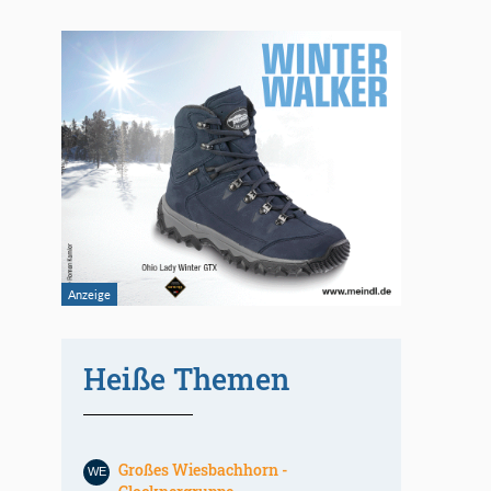
Heiße Themen
Großes Wiesbachhorn -