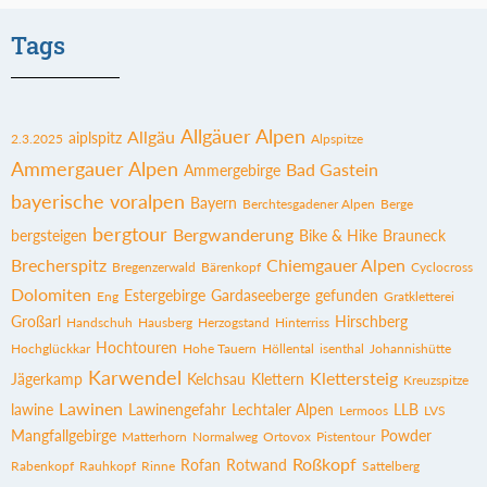
Tags
Allgäuer Alpen
Allgäu
aiplspitz
2.3.2025
Alpspitze
Ammergauer Alpen
Bad Gastein
Ammergebirge
bayerische voralpen
Bayern
Berchtesgadener Alpen
Berge
bergtour
Bergwanderung
bergsteigen
Bike & Hike
Brauneck
Brecherspitz
Chiemgauer Alpen
Bregenzerwald
Bärenkopf
Cyclocross
Dolomiten
Estergebirge
Gardaseeberge
gefunden
Eng
Gratkletterei
Großarl
Hirschberg
Handschuh
Hausberg
Herzogstand
Hinterriss
Hochtouren
Hochglückkar
Hohe Tauern
Höllental
isenthal
Johannishütte
Karwendel
Klettersteig
Jägerkamp
Kelchsau
Klettern
Kreuzspitze
Lawinen
lawine
Lawinengefahr
Lechtaler Alpen
LLB
Lermoos
LVS
Mangfallgebirge
Powder
Matterhorn
Normalweg
Ortovox
Pistentour
Roßkopf
Rofan
Rotwand
Rabenkopf
Rauhkopf
Rinne
Sattelberg