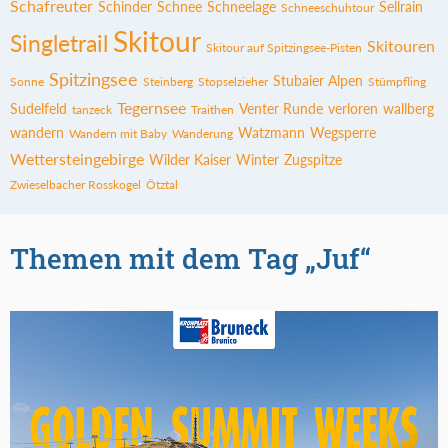
Schafreuter
Schinder
Schnee
Schneelage
Sellrain
Schneeschuhtour
Skitour
Singletrail
Skitouren
Skitour auf Spitzingsee-Pisten
Spitzingsee
Stubaier Alpen
Sonne
Steinberg
Stopselzieher
Stümpfling
Tegernsee
Sudelfeld
Venter Runde
verloren
wallberg
tanzeck
Traithen
wandern
Watzmann
Wegsperre
Wandern mit Baby
Wanderung
Wettersteingebirge
Wilder Kaiser
Winter
Zugspitze
Zwieselbacher Rosskogel
Ötztal
Themen mit dem Tag „Juf“