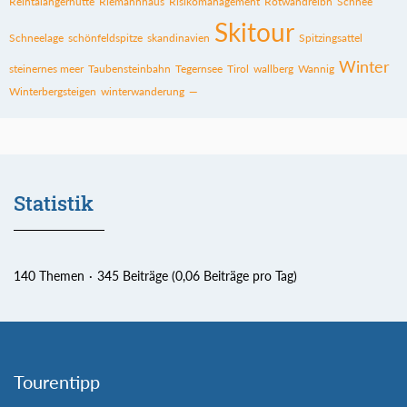
Reintalangerhütte
Riemannhaus
Risikomanagement
Rotwandreibn
Schnee
Skitour
Schneelage
schönfeldspitze
skandinavien
Spitzingsattel
Winter
steinernes meer
Taubensteinbahn
Tegernsee
Tirol
wallberg
Wannig
Winterbergsteigen
winterwanderung
—
Statistik
140 Themen
345 Beiträge (0,06 Beiträge pro Tag)
Tourentipp