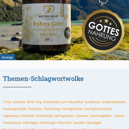
Themen-Schlagwortwolke
1 Mai
aiplspitz
BOB
Eng
Forststraße zum Neunerkar
funtensee
funtenseetauern
hardangervidda
Hinterriss
Hirschberg
Hochglückkar
Hochglückscharte
Jägerkamp
kitzbühel
Klettersteig
kärlingerhaus
Lawinen
Lawinengefahr
Lodron
Mautstrasse
mehrtages
Mieminger
München
neujahr
Norwegen