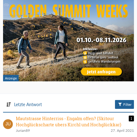
Letzte Antwort
Filter
Mautstrasse Hinterriss - Engalm offen? (Skitour
1
Hochglückscharte ubers Kirchl und Hochglückkar)
Jurian89
27. April 2021