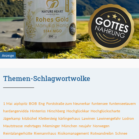
Themen-Schlagwortwolke
1 Mai
aiplspitz
BOB
Eng
Forststraße zum Neunerkar
funtensee
funtenseetauern
hardangervidda
Hinterriss
Hirschberg
Hochglückkar
Hochglückscharte
Jägerkamp
kitzbühel
Klettersteig
kärlingerhaus
Lawinen
Lawinengefahr
Lodron
Mautstrasse
mehrtages
Mieminger
München
neujahr
Norwegen
Reintalangerhütte
Riemannhaus
Risikomanagement
Rotwandreibn
Schnee