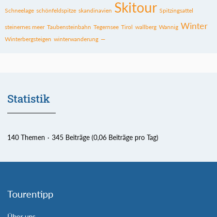
Skitour
Schneelage
schönfeldspitze
skandinavien
Spitzingsattel
Winter
steinernes meer
Taubensteinbahn
Tegernsee
Tirol
wallberg
Wannig
Winterbergsteigen
winterwanderung
—
Statistik
140 Themen
345 Beiträge (0,06 Beiträge pro Tag)
Tourentipp
Über uns