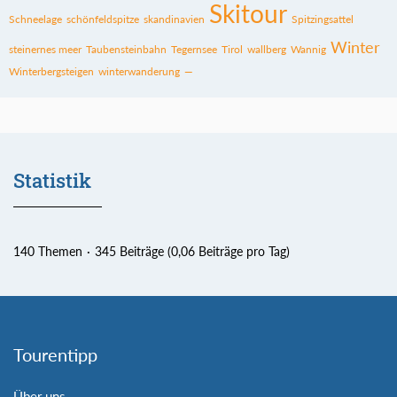
Skitour
Schneelage
schönfeldspitze
skandinavien
Spitzingsattel
Winter
steinernes meer
Taubensteinbahn
Tegernsee
Tirol
wallberg
Wannig
Winterbergsteigen
winterwanderung
—
Statistik
140 Themen
345 Beiträge (0,06 Beiträge pro Tag)
Tourentipp
Über uns