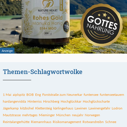
Themen-Schlagwortwolke
1 Mai
aiplspitz
BOB
Eng
Forststraße zum Neunerkar
funtensee
funtenseetauern
hardangervidda
Hinterriss
Hirschberg
Hochglückkar
Hochglückscharte
Jägerkamp
kitzbühel
Klettersteig
kärlingerhaus
Lawinen
Lawinengefahr
Lodron
Mautstrasse
mehrtages
Mieminger
München
neujahr
Norwegen
Reintalangerhütte
Riemannhaus
Risikomanagement
Rotwandreibn
Schnee