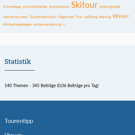
Skitour
Schneelage
schönfeldspitze
skandinavien
Spitzingsattel
Winter
steinernes meer
Taubensteinbahn
Tegernsee
Tirol
wallberg
Wannig
Winterbergsteigen
winterwanderung
—
Statistik
140 Themen
345 Beiträge (0,06 Beiträge pro Tag)
Tourentipp
Über uns