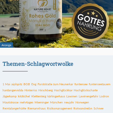
Themen-Schlagwortwolke
1 Mai
aiplspitz
BOB
Eng
Forststraße zum Neunerkar
funtensee
funtenseetauern
hardangervidda
Hinterriss
Hirschberg
Hochglückkar
Hochglückscharte
Jägerkamp
kitzbühel
Klettersteig
kärlingerhaus
Lawinen
Lawinengefahr
Lodron
Mautstrasse
mehrtages
Mieminger
München
neujahr
Norwegen
Reintalangerhütte
Riemannhaus
Risikomanagement
Rotwandreibn
Schnee