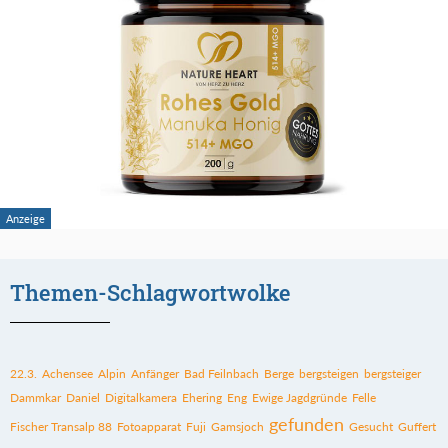
Themen-Schlagwortwolke
22.3.
Achensee
Alpin
Anfänger
Bad Feilnbach
Berge
bergsteigen
bergsteiger
Dammkar
Daniel
Digitalkamera
Ehering
Eng
Ewige Jagdgründe
Felle
gefunden
Fischer Transalp 88
Fotoapparat
Fuji
Gamsjoch
Gesucht
Guffert