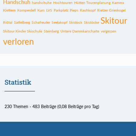
Handschuh
handschuhe
Hochtouren
Hütten Tourenplanung
Kamera
Klettern
Komperdell
Kurs
LVS
Parkplatz
Pieps
Rauhkopf
Rietzer Grieskogel
Skitour
Rißtal
Sattelberg
Schafreuter
Seelakopf
Skistock
Skistöcke
Skitour Kinder Skischule
Steinberg
Untere Dammkarscharte
vergessen
verloren
Statistik
230 Themen
483 Beiträge (0,08 Beiträge pro Tag)