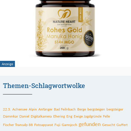
Themen-Schlagwortwolke
22.3.
Achensee
Alpin
Anfänger
Bad Feilnbach
Berge
bergsteigen
bergsteiger
Dammkar
Daniel
Digitalkamera
Ehering
Eng
Ewige Jagdgründe
Felle
gefunden
Fischer Transalp 88
Fotoapparat
Fuji
Gamsjoch
Gesucht
Guffert