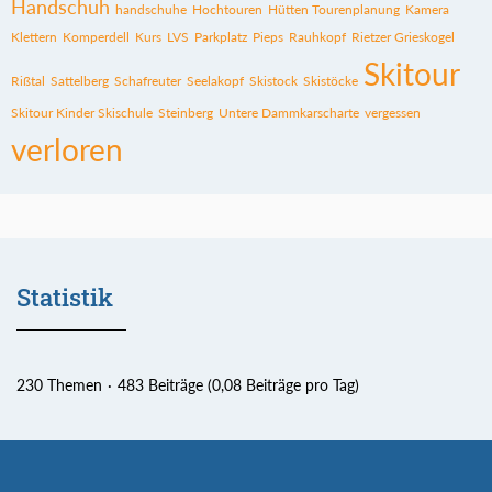
Handschuh
handschuhe
Hochtouren
Hütten Tourenplanung
Kamera
Klettern
Komperdell
Kurs
LVS
Parkplatz
Pieps
Rauhkopf
Rietzer Grieskogel
Skitour
Rißtal
Sattelberg
Schafreuter
Seelakopf
Skistock
Skistöcke
Skitour Kinder Skischule
Steinberg
Untere Dammkarscharte
vergessen
verloren
Statistik
230 Themen
483 Beiträge (0,08 Beiträge pro Tag)