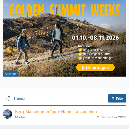
Thema
Filter
Berg-Magazine in "gute Hände" abzugeben
Martin
2. September 2021