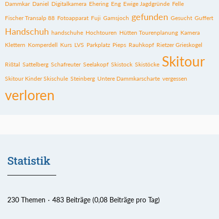
Dammkar
Daniel
Digitalkamera
Ehering
Eng
Ewige Jagdgründe
Felle
gefunden
Fischer Transalp 88
Fotoapparat
Fuji
Gamsjoch
Gesucht
Guffert
Handschuh
handschuhe
Hochtouren
Hütten Tourenplanung
Kamera
Klettern
Komperdell
Kurs
LVS
Parkplatz
Pieps
Rauhkopf
Rietzer Grieskogel
Skitour
Rißtal
Sattelberg
Schafreuter
Seelakopf
Skistock
Skistöcke
Skitour Kinder Skischule
Steinberg
Untere Dammkarscharte
vergessen
verloren
Statistik
230 Themen
483 Beiträge (0,08 Beiträge pro Tag)