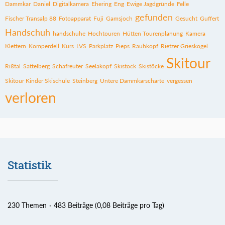
Dammkar
Daniel
Digitalkamera
Ehering
Eng
Ewige Jagdgründe
Felle
gefunden
Fischer Transalp 88
Fotoapparat
Fuji
Gamsjoch
Gesucht
Guffert
Handschuh
handschuhe
Hochtouren
Hütten Tourenplanung
Kamera
Klettern
Komperdell
Kurs
LVS
Parkplatz
Pieps
Rauhkopf
Rietzer Grieskogel
Skitour
Rißtal
Sattelberg
Schafreuter
Seelakopf
Skistock
Skistöcke
Skitour Kinder Skischule
Steinberg
Untere Dammkarscharte
vergessen
verloren
Statistik
230 Themen
483 Beiträge (0,08 Beiträge pro Tag)