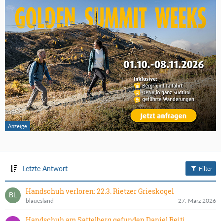
Letzte Antwort
Filter
Handschuh verloren: 22.3. Rietzer Grieskogel
blauesland
27. März 2026
Handschuh am Sattelberg gefunden Daniel Reiti