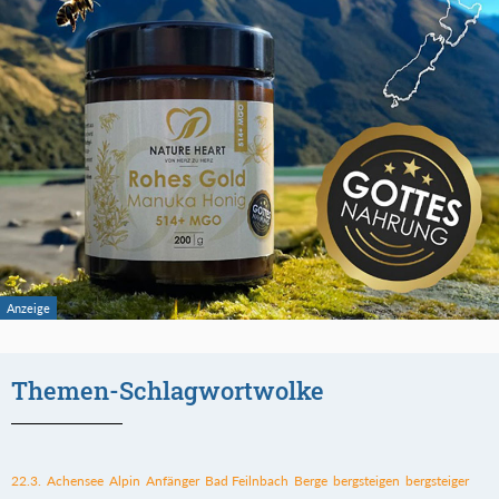
Themen-Schlagwortwolke
22.3.
Achensee
Alpin
Anfänger
Bad Feilnbach
Berge
bergsteigen
bergsteiger