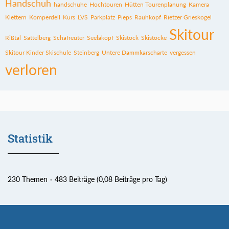
Handschuh
handschuhe
Hochtouren
Hütten Tourenplanung
Kamera
Klettern
Komperdell
Kurs
LVS
Parkplatz
Pieps
Rauhkopf
Rietzer Grieskogel
Skitour
Rißtal
Sattelberg
Schafreuter
Seelakopf
Skistock
Skistöcke
Skitour Kinder Skischule
Steinberg
Untere Dammkarscharte
vergessen
verloren
Statistik
230 Themen
483 Beiträge (0,08 Beiträge pro Tag)