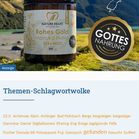
Themen-Schlagwortwolke
22.3.
Achensee
Alpin
Anfänger
Bad Feilnbach
Berge
bergsteigen
bergsteiger
Dammkar
Daniel
Digitalkamera
Ehering
Eng
Ewige Jagdgründe
Felle
gefunden
Fischer Transalp 88
Fotoapparat
Fuji
Gamsjoch
Gesucht
Guffert