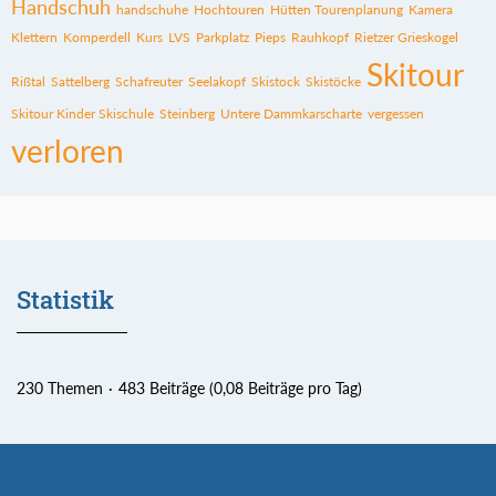
Handschuh
handschuhe
Hochtouren
Hütten Tourenplanung
Kamera
Klettern
Komperdell
Kurs
LVS
Parkplatz
Pieps
Rauhkopf
Rietzer Grieskogel
Skitour
Rißtal
Sattelberg
Schafreuter
Seelakopf
Skistock
Skistöcke
Skitour Kinder Skischule
Steinberg
Untere Dammkarscharte
vergessen
verloren
Statistik
230 Themen
483 Beiträge (0,08 Beiträge pro Tag)