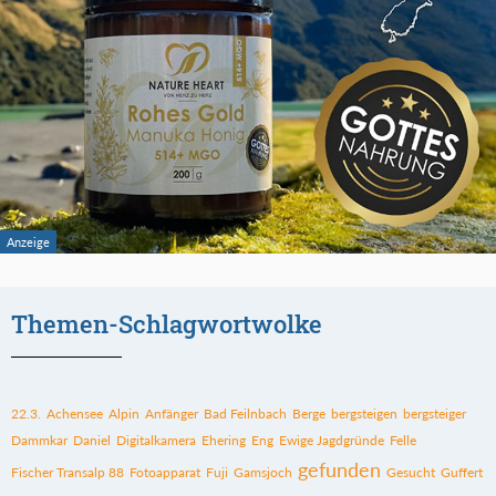
Themen-Schlagwortwolke
22.3.
Achensee
Alpin
Anfänger
Bad Feilnbach
Berge
bergsteigen
bergsteiger
Dammkar
Daniel
Digitalkamera
Ehering
Eng
Ewige Jagdgründe
Felle
gefunden
Fischer Transalp 88
Fotoapparat
Fuji
Gamsjoch
Gesucht
Guffert