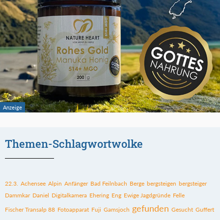
Themen-Schlagwortwolke
22.3.
Achensee
Alpin
Anfänger
Bad Feilnbach
Berge
bergsteigen
bergsteiger
Dammkar
Daniel
Digitalkamera
Ehering
Eng
Ewige Jagdgründe
Felle
gefunden
Fischer Transalp 88
Fotoapparat
Fuji
Gamsjoch
Gesucht
Guffert