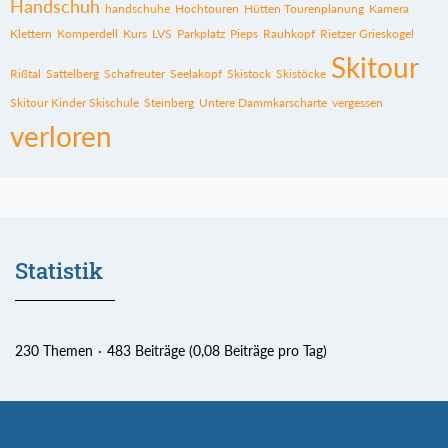
Handschuh
handschuhe
Hochtouren
Hütten Tourenplanung
Kamera
Klettern
Komperdell
Kurs
LVS
Parkplatz
Pieps
Rauhkopf
Rietzer Grieskogel
Skitour
Rißtal
Sattelberg
Schafreuter
Seelakopf
Skistock
Skistöcke
Skitour Kinder Skischule
Steinberg
Untere Dammkarscharte
vergessen
verloren
Statistik
230 Themen
483 Beiträge (0,08 Beiträge pro Tag)