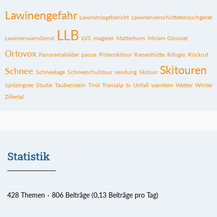
Lawinengefahr
Lawinenlagebericht
Lawinenverschüttetensuchgerät
LLB
Lawinenwarndienst
LVS
magerer
Matterhorn
Miriam Gössner
Ortovox
Panoramabilder
pause
Pistenskitour
Riesenhütte
Rifugio
Rückruf
Skitouren
Schnee
Schneelage
Schneeschuhtour
sendung
Skitour
Spitzingsee
Studie
Taubenstein
Tirol
Transalp
tv
Unfall
wandern
Wetter
Winter
Zillertal
Statistik
428 Themen
806 Beiträge (0,13 Beiträge pro Tag)