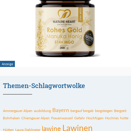
Themen-Schlagwortwolke
Bayern
Ammergauer Alpen
ausbildung
bergauf bergab
bergsteigen
Bergzeit
Bohrhaken
Chiemgauer Alpen
Frauenwasserl
Gefahr
Hochfügen
Hochries
hütte
Lawinen
lawine
Hütten
Laura Dahlmeier