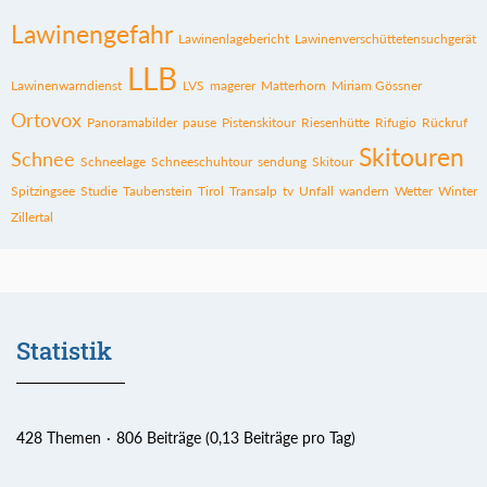
Lawinengefahr
Lawinenlagebericht
Lawinenverschüttetensuchgerät
LLB
Lawinenwarndienst
LVS
magerer
Matterhorn
Miriam Gössner
Ortovox
Panoramabilder
pause
Pistenskitour
Riesenhütte
Rifugio
Rückruf
Skitouren
Schnee
Schneelage
Schneeschuhtour
sendung
Skitour
Spitzingsee
Studie
Taubenstein
Tirol
Transalp
tv
Unfall
wandern
Wetter
Winter
Zillertal
Statistik
428 Themen
806 Beiträge (0,13 Beiträge pro Tag)