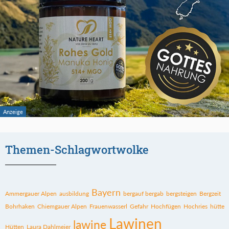
Themen-Schlagwortwolke
Bayern
Ammergauer Alpen
ausbildung
bergauf bergab
bergsteigen
Bergzeit
Bohrhaken
Chiemgauer Alpen
Frauenwasserl
Gefahr
Hochfügen
Hochries
hütte
Lawinen
lawine
Hütten
Laura Dahlmeier