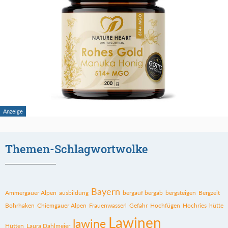
Themen-Schlagwortwolke
Bayern
Ammergauer Alpen
ausbildung
bergauf bergab
bergsteigen
Bergzeit
Bohrhaken
Chiemgauer Alpen
Frauenwasserl
Gefahr
Hochfügen
Hochries
hütte
Lawinen
lawine
Hütten
Laura Dahlmeier