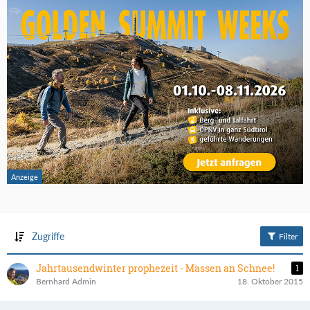
Zugriffe
Filter
Jahrtausendwinter prophezeit - Massen an Schnee!
1
Bernhard Admin
18. Oktober 2015