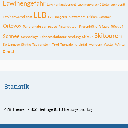
Lawinengefahr
Lawinenlagebericht
Lawinenverschüttetensuchgerät
LLB
Lawinenwarndienst
LVS
magerer
Matterhorn
Miriam Gössner
Ortovox
Panoramabilder
pause
Pistenskitour
Riesenhütte
Rifugio
Rückruf
Skitouren
Schnee
Schneelage
Schneeschuhtour
sendung
Skitour
Spitzingsee
Studie
Taubenstein
Tirol
Transalp
tv
Unfall
wandern
Wetter
Winter
Zillertal
Statistik
428 Themen
806 Beiträge (0,13 Beiträge pro Tag)