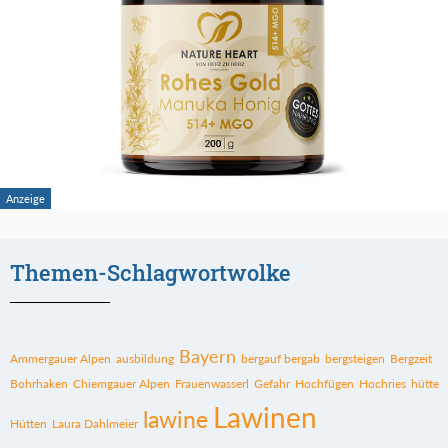
Themen-Schlagwortwolke
Bayern
Ammergauer Alpen
ausbildung
bergauf bergab
bergsteigen
Bergzeit
Bohrhaken
Chiemgauer Alpen
Frauenwasserl
Gefahr
Hochfügen
Hochries
hütte
Lawinen
lawine
Hütten
Laura Dahlmeier