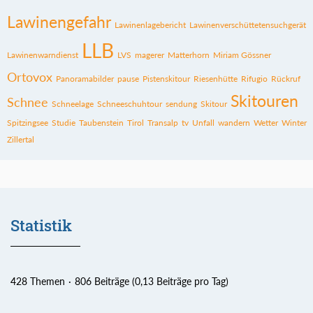
Lawinengefahr
Lawinenlagebericht
Lawinenverschüttetensuchgerät
LLB
Lawinenwarndienst
LVS
magerer
Matterhorn
Miriam Gössner
Ortovox
Panoramabilder
pause
Pistenskitour
Riesenhütte
Rifugio
Rückruf
Skitouren
Schnee
Schneelage
Schneeschuhtour
sendung
Skitour
Spitzingsee
Studie
Taubenstein
Tirol
Transalp
tv
Unfall
wandern
Wetter
Winter
Zillertal
Statistik
428 Themen
806 Beiträge (0,13 Beiträge pro Tag)