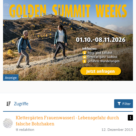
Zugriffe
Filter
Klettergärten Frauenwasserl - Lebensgefahr durch
1
falsche Bohrhaken
tt redaktion
12. Dezember 2015