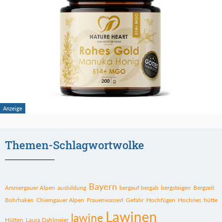
Themen-Schlagwortwolke
Bayern
Ammergauer Alpen
ausbildung
bergauf bergab
bergsteigen
Bergzeit
Bohrhaken
Chiemgauer Alpen
Frauenwasserl
Gefahr
Hochfügen
Hochries
hütte
Lawinen
lawine
Hütten
Laura Dahlmeier