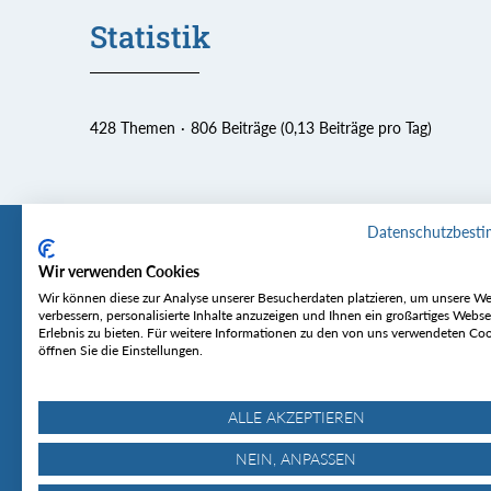
Statistik
428 Themen
806 Beiträge (0,13 Beiträge pro Tag)
Datenschutzbest
Wir verwenden Cookies
Tourentipp
Service
Wir können diese zur Analyse unserer Besucherdaten platzieren, um unsere We
verbessern, personalisierte Inhalte anzuzeigen und Ihnen ein großartiges Webse
Erlebnis zu bieten. Für weitere Informationen zu den von uns verwendeten Co
Über uns
Wetter & Lawine
öffnen Sie die Einstellungen.
Touren
Bergjournal
Hütten
Gipfelkonferenz
MyTourentipp
ALLE AKZEPTIEREN
NEIN, ANPASSEN