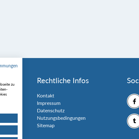
immungen
Rechtliche Infos
Soc
bseite zu
iten-
okies
nlage
Kontakt
Impressum
Datenschutz
Nutzungsbedingungen
Sitemap