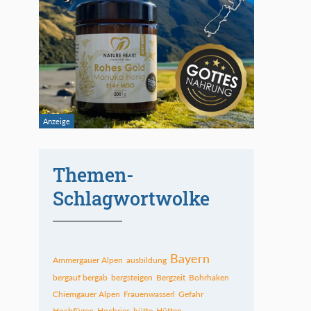
Themen-
Schlagwortwolke
Bayern
Ammergauer Alpen
ausbildung
bergauf bergab
bergsteigen
Bergzeit
Bohrhaken
Chiemgauer Alpen
Frauenwasserl
Gefahr
Hochfügen
Hochries
hütte
Hütten