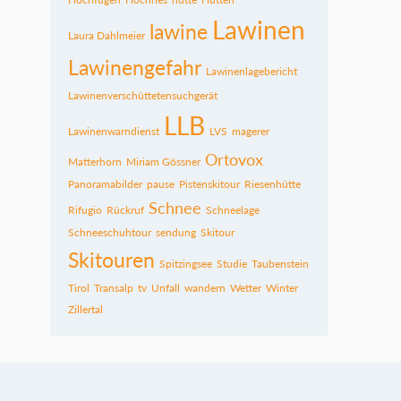
Lawinen
lawine
Laura Dahlmeier
Lawinengefahr
Lawinenlagebericht
Lawinenverschüttetensuchgerät
LLB
Lawinenwarndienst
LVS
magerer
Ortovox
Matterhorn
Miriam Gössner
Panoramabilder
pause
Pistenskitour
Riesenhütte
Schnee
Rifugio
Rückruf
Schneelage
Schneeschuhtour
sendung
Skitour
Skitouren
Spitzingsee
Studie
Taubenstein
Tirol
Transalp
tv
Unfall
wandern
Wetter
Winter
Zillertal