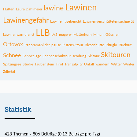
Lawinen
lawine
Hütten
Laura Dahlmeier
Lawinengefahr
Lawinenlagebericht
Lawinenverschüttetensuchgerät
LLB
Lawinenwarndienst
LVS
magerer
Matterhorn
Miriam Gössner
Ortovox
Panoramabilder
pause
Pistenskitour
Riesenhütte
Rifugio
Rückruf
Skitouren
Schnee
Schneelage
Schneeschuhtour
sendung
Skitour
Spitzingsee
Studie
Taubenstein
Tirol
Transalp
tv
Unfall
wandern
Wetter
Winter
Zillertal
Statistik
428 Themen
806 Beiträge (0,13 Beiträge pro Tag)