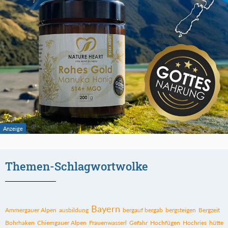
Themen-Schlagwortwolke
Bayern
Ammergauer Alpen
ausbildung
bergauf bergab
bergsteigen
Bergzeit
Bohrhaken
Chiemgauer Alpen
Frauenwasserl
Gefahr
Hochfügen
Hochries
hütte