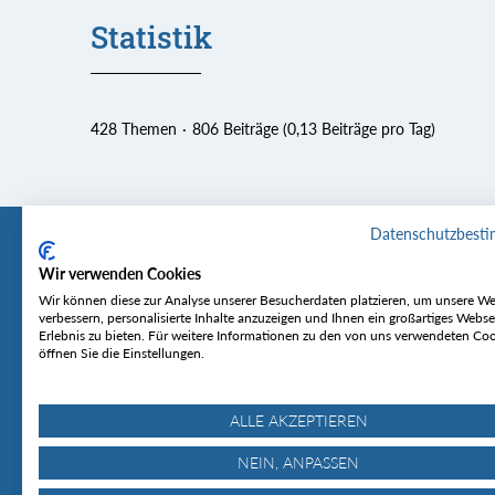
Statistik
428 Themen
806 Beiträge (0,13 Beiträge pro Tag)
Datenschutzbest
Wir verwenden Cookies
Tourentipp
Service
Wir können diese zur Analyse unserer Besucherdaten platzieren, um unsere We
verbessern, personalisierte Inhalte anzuzeigen und Ihnen ein großartiges Webse
Erlebnis zu bieten. Für weitere Informationen zu den von uns verwendeten Co
Über uns
Wetter & Lawine
öffnen Sie die Einstellungen.
Touren
Bergjournal
Hütten
Gipfelkonferenz
MyTourentipp
ALLE AKZEPTIEREN
NEIN, ANPASSEN