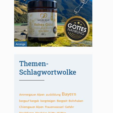
Themen-
Schlagwortwolke
Bayern
Ammergauer Alpen
ausbildung
bergauf bergab
bergsteigen
Bergzeit
Bohrhaken
Chiemgauer Alpen
Frauenwasserl
Gefahr
Hochfügen
Hochries
hütte
Hütten