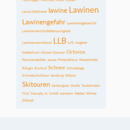
Lawinen
lawine
Laura Dahlmeier
Lawinengefahr
Lawinenlagebericht
Lawinenverschüttetensuchgerät
LLB
Lawinenwarndienst
LVS
magerer
Ortovox
Matterhorn
Miriam Gössner
Panoramabilder
pause
Pistenskitour
Riesenhütte
Schnee
Rifugio
Rückruf
Schneelage
Schneeschuhtour
sendung
Skitour
Skitouren
Spitzingsee
Studie
Taubenstein
Tirol
Transalp
tv
Unfall
wandern
Wetter
Winter
Zillertal