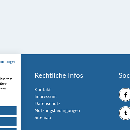
immungen
Rechtliche Infos
Soc
bseite zu
iten-
okies
nlage
Kontakt
Impressum
Datenschutz
Nutzungsbedingungen
Sitemap