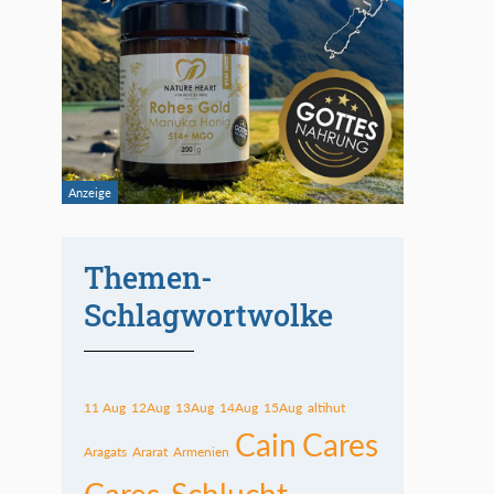
Themen-
Schlagwortwolke
11 Aug
12Aug
13Aug
14Aug
15Aug
altihut
Cain
Cares
Aragats
Ararat
Armenien
Cares-Schlucht