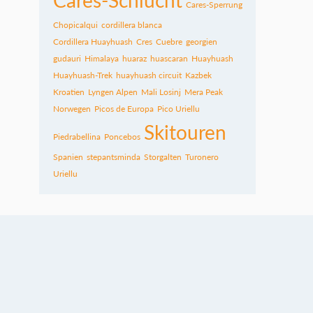
Cares-Sperrung
Chopicalqui
cordillera blanca
Cordillera Huayhuash
Cres
Cuebre
georgien
gudauri
Himalaya
huaraz
huascaran
Huayhuash
Huayhuash-Trek
huayhuash circuit
Kazbek
Kroatien
Lyngen Alpen
Mali Losinj
Mera Peak
Norwegen
Picos de Europa
Pico Uriellu
Skitouren
Piedrabellina
Poncebos
Spanien
stepantsminda
Storgalten
Turonero
Uriellu