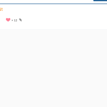
it
12