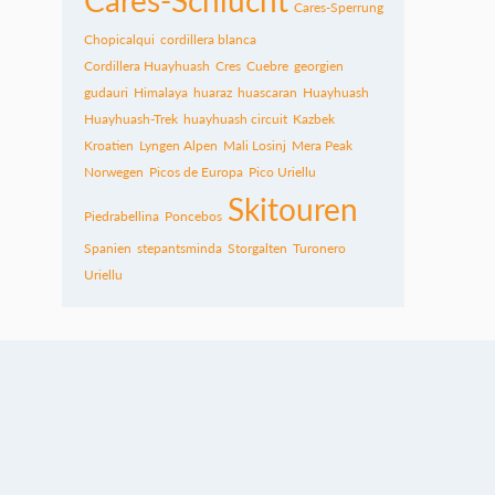
Cares-Sperrung
Chopicalqui
cordillera blanca
Cordillera Huayhuash
Cres
Cuebre
georgien
gudauri
Himalaya
huaraz
huascaran
Huayhuash
Huayhuash-Trek
huayhuash circuit
Kazbek
Kroatien
Lyngen Alpen
Mali Losinj
Mera Peak
Norwegen
Picos de Europa
Pico Uriellu
Skitouren
Piedrabellina
Poncebos
Spanien
stepantsminda
Storgalten
Turonero
Uriellu