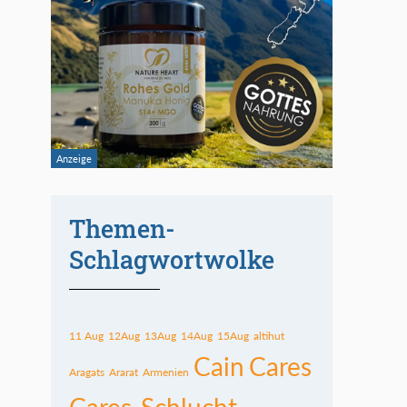
Themen-
Schlagwortwolke
11 Aug
12Aug
13Aug
14Aug
15Aug
altihut
Cain
Cares
Aragats
Ararat
Armenien
Cares-Schlucht