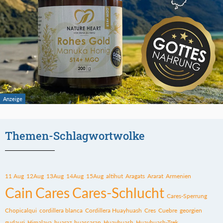
Themen-Schlagwortwolke
11 Aug
12Aug
13Aug
14Aug
15Aug
altihut
Aragats
Ararat
Armenien
Cain
Cares
Cares-Schlucht
Cares-Sperrung
Chopicalqui
cordillera blanca
Cordillera Huayhuash
Cres
Cuebre
georgien
gudauri
Himalaya
huaraz
huascaran
Huayhuash
Huayhuash-Trek