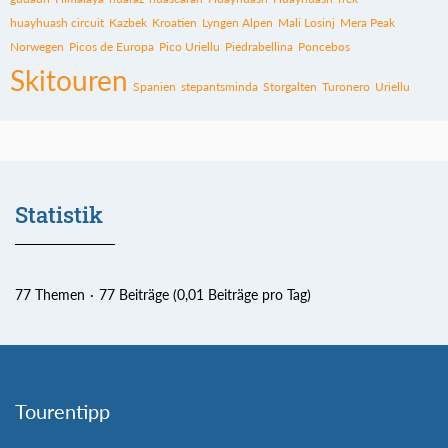
huayhuash circuit
Kazbek
Kroatien
Lyngen Alpen
Mali Losinj
Mera Peak
Norwegen
Picos de Europa
Pico Uriellu
Piedrabellina
Poncebos
Skitouren
Spanien
stepantsminda
Storgalten
Turonero
Uriellu
Statistik
77 Themen
77 Beiträge (0,01 Beiträge pro Tag)
Tourentipp