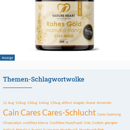
Themen-Schlagwortwolke
11 Aug
12Aug
13Aug
14Aug
15Aug
altihut
Aragats
Ararat
Armenien
Cain
Cares
Cares-Schlucht
Cares-Sperrung
Chopicalqui
cordillera blanca
Cordillera Huayhuash
Cres
Cuebre
georgien
gudauri
Himalaya
huaraz
huascaran
Huayhuash
Huayhuash-Trek