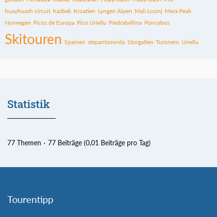
huayhuash circuit
Kazbek
Kroatien
Lyngen Alpen
Mali Losinj
Mera Peak
Norwegen
Picos de Europa
Pico Uriellu
Piedrabellina
Poncebos
Skitouren
Spanien
stepantsminda
Storgalten
Turonero
Uriellu
Statistik
77 Themen
77 Beiträge (0,01 Beiträge pro Tag)
Tourentipp