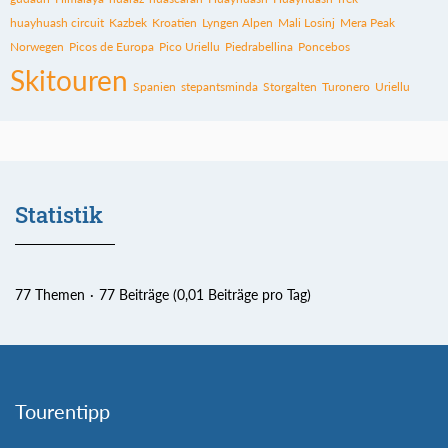
huayhuash circuit
Kazbek
Kroatien
Lyngen Alpen
Mali Losinj
Mera Peak
Norwegen
Picos de Europa
Pico Uriellu
Piedrabellina
Poncebos
Skitouren
Spanien
stepantsminda
Storgalten
Turonero
Uriellu
Statistik
77 Themen
77 Beiträge (0,01 Beiträge pro Tag)
Tourentipp