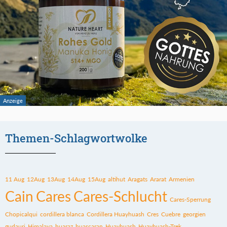
Themen-Schlagwortwolke
11 Aug
12Aug
13Aug
14Aug
15Aug
altihut
Aragats
Ararat
Armenien
Cain
Cares
Cares-Schlucht
Cares-Sperrung
Chopicalqui
cordillera blanca
Cordillera Huayhuash
Cres
Cuebre
georgien
gudauri
Himalaya
huaraz
huascaran
Huayhuash
Huayhuash-Trek