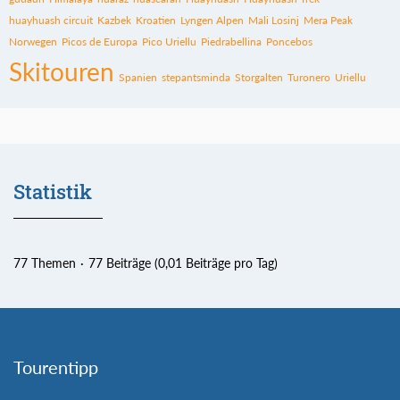
huayhuash circuit
Kazbek
Kroatien
Lyngen Alpen
Mali Losinj
Mera Peak
Norwegen
Picos de Europa
Pico Uriellu
Piedrabellina
Poncebos
Skitouren
Spanien
stepantsminda
Storgalten
Turonero
Uriellu
Statistik
77 Themen
77 Beiträge (0,01 Beiträge pro Tag)
Tourentipp