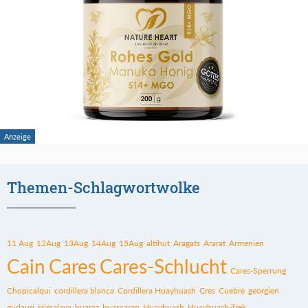
Themen-Schlagwortwolke
11 Aug
12Aug
13Aug
14Aug
15Aug
altihut
Aragats
Ararat
Armenien
Cain
Cares
Cares-Schlucht
Cares-Sperrung
Chopicalqui
cordillera blanca
Cordillera Huayhuash
Cres
Cuebre
georgien
gudauri
Himalaya
huaraz
huascaran
Huayhuash
Huayhuash-Trek