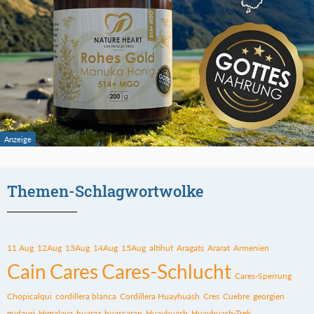
Themen-Schlagwortwolke
11 Aug
12Aug
13Aug
14Aug
15Aug
altihut
Aragats
Ararat
Armenien
Cain
Cares
Cares-Schlucht
Cares-Sperrung
Chopicalqui
cordillera blanca
Cordillera Huayhuash
Cres
Cuebre
georgien
gudauri
Himalaya
huaraz
huascaran
Huayhuash
Huayhuash-Trek