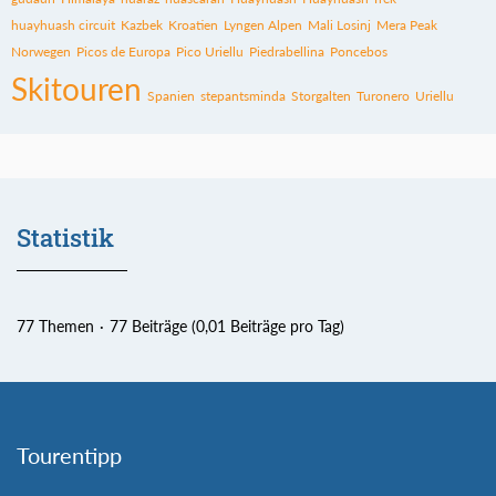
huayhuash circuit
Kazbek
Kroatien
Lyngen Alpen
Mali Losinj
Mera Peak
Norwegen
Picos de Europa
Pico Uriellu
Piedrabellina
Poncebos
Skitouren
Spanien
stepantsminda
Storgalten
Turonero
Uriellu
Statistik
77 Themen
77 Beiträge (0,01 Beiträge pro Tag)
Tourentipp