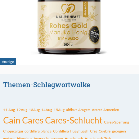
Themen-Schlagwortwolke
11 Aug
12Aug
13Aug
14Aug
15Aug
altihut
Aragats
Ararat
Armenien
Cain
Cares
Cares-Schlucht
Cares-Sperrung
Chopicalqui
cordillera blanca
Cordillera Huayhuash
Cres
Cuebre
georgien
gudauri
Himalaya
huaraz
huascaran
Huayhuash
Huayhuash-Trek