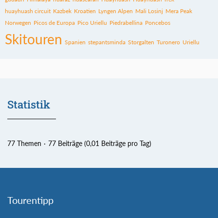
huayhuash circuit
Kazbek
Kroatien
Lyngen Alpen
Mali Losinj
Mera Peak
Norwegen
Picos de Europa
Pico Uriellu
Piedrabellina
Poncebos
Skitouren
Spanien
stepantsminda
Storgalten
Turonero
Uriellu
Statistik
77 Themen
77 Beiträge (0,01 Beiträge pro Tag)
Tourentipp