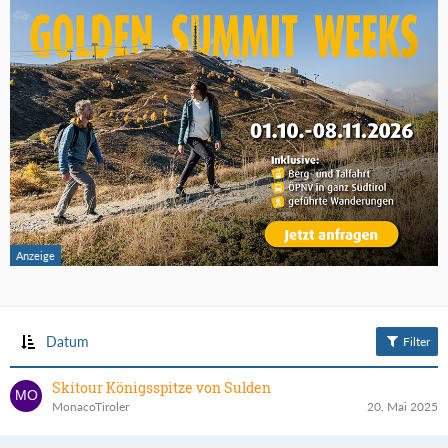
Datum
Filter
Skitour Königsspitze von Sulden
MonacoTiroler
20. Mai 2025