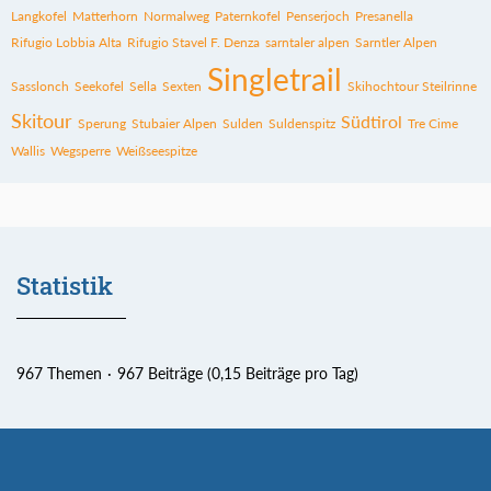
Langkofel
Matterhorn
Normalweg
Paternkofel
Penserjoch
Presanella
Rifugio Lobbia Alta
Rifugio Stavel F. Denza
sarntaler alpen
Sarntler Alpen
Singletrail
Sasslonch
Seekofel
Sella
Sexten
Skihochtour Steilrinne
Skitour
Südtirol
Sperung
Stubaier Alpen
Sulden
Suldenspitz
Tre Cime
Wallis
Wegsperre
Weißseespitze
Statistik
967 Themen
967 Beiträge (0,15 Beiträge pro Tag)