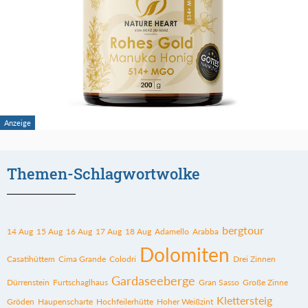
Themen-Schlagwortwolke
bergtour
14 Aug
15 Aug
16 Aug
17 Aug
18 Aug
Adamello
Arabba
Dolomiten
Casatihüttem
Cima Grande
Colodri
Drei Zinnen
Gardaseeberge
Dürrenstein
Furtschaglhaus
Gran Sasso
Große Zinne
Klettersteig
Gröden
Haupenscharte
Hochfeilerhütte
Hoher Weißzint