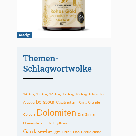
Themen-
Schlagwortwolke
14 Aug
15 Aug
16 Aug
17 Aug
18 Aug
Adamello
bergtour
Arabba
Casatihüttem
Cima Grande
Dolomiten
Colodri
Drei Zinnen
Dürrenstein
Furtschaglhaus
Gardaseeberge
Gran Sasso
Große Zinne