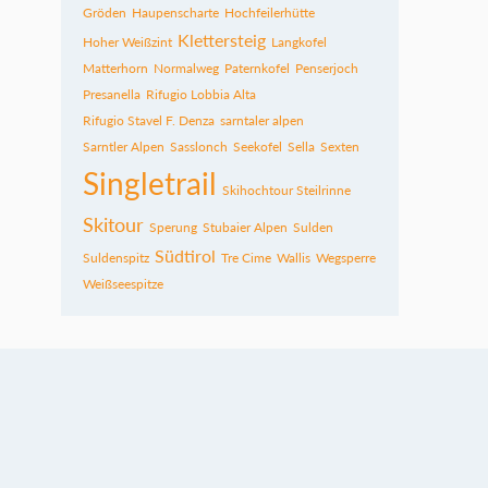
Gröden
Haupenscharte
Hochfeilerhütte
Klettersteig
Hoher Weißzint
Langkofel
Matterhorn
Normalweg
Paternkofel
Penserjoch
Presanella
Rifugio Lobbia Alta
Rifugio Stavel F. Denza
sarntaler alpen
Sarntler Alpen
Sasslonch
Seekofel
Sella
Sexten
Singletrail
Skihochtour Steilrinne
Skitour
Sperung
Stubaier Alpen
Sulden
Südtirol
Suldenspitz
Tre Cime
Wallis
Wegsperre
Weißseespitze