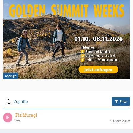
Zugriffe
Filter
Piz Muragl
iffe
7. März 2019