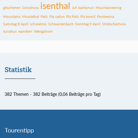
isenthal
gitschenen
Grosshora
Juf
kantonuri
Mountaineering
Mountains
Muotathal
Palü
Pia radun
Piz Palü
Piz tomül
Pontresina
Samstag 8 April
schwalmis
Schwarzenbach
Sonntag 9 April
Strätscherhora
turrahus
wandern
Wengahorn
Statistik
382 Themen
382 Beiträge (0,06 Beiträge pro Tag)
Tourentipp