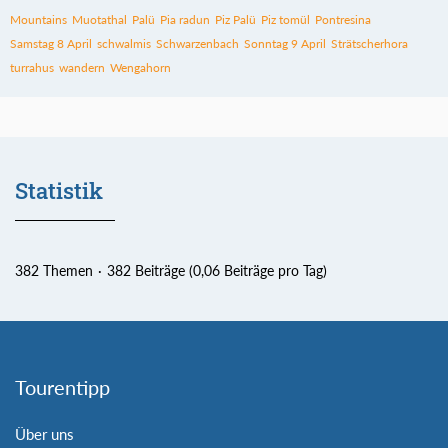
Mountains
Muotathal
Palü
Pia radun
Piz Palü
Piz tomül
Pontresina
Samstag 8 April
schwalmis
Schwarzenbach
Sonntag 9 April
Strätscherhora
turrahus
wandern
Wengahorn
Statistik
382 Themen
382 Beiträge (0,06 Beiträge pro Tag)
Tourentipp
Über uns