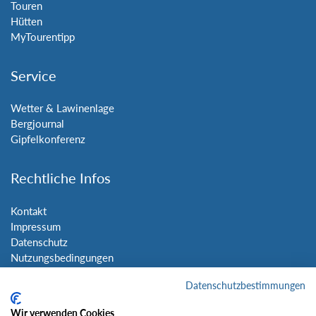
Touren
Hütten
MyTourentipp
Service
Wetter & Lawinenlage
Bergjournal
Gipfelkonferenz
Rechtliche Infos
Kontakt
Impressum
Datenschutz
Nutzungsbedingungen
Sitemap
Datenschutzbestimmungen
Social Media
Wir verwenden Cookies