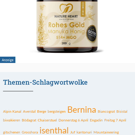
Themen-Schlagwortwolke
Bernina
Alpin Kanal
Averstal
Berge
bergsteigen
Biancograt
Bisistal
biwakieren
Bödagrat
Chaiserstuel
Donnerstag 6 April
Engadin
Freitag 7 April
isenthal
gitschenen
Grosshora
Juf
kantonuri
Mountaineering