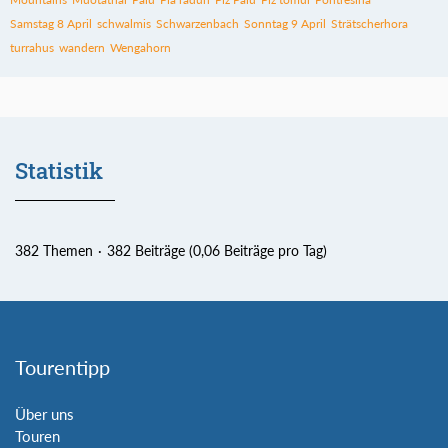
Samstag 8 April
schwalmis
Schwarzenbach
Sonntag 9 April
Strätscherhora
turrahus
wandern
Wengahorn
Statistik
382 Themen
382 Beiträge (0,06 Beiträge pro Tag)
Tourentipp
Über uns
Touren