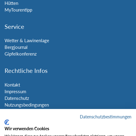
Hütten
MyTourentipp
Service
Wetter & Lawinenlage
Bergjournal
Gipfelkonferenz
Rechtliche Infos
Kontakt
Impressum
Datenschutz
Nutzungsbedingungen
Sitemap
Datenschutzbestimmungen
Social Media
Wir verwenden Cookies
Wir können diese zur Analyse unserer Besucherdaten platzieren, um unsere