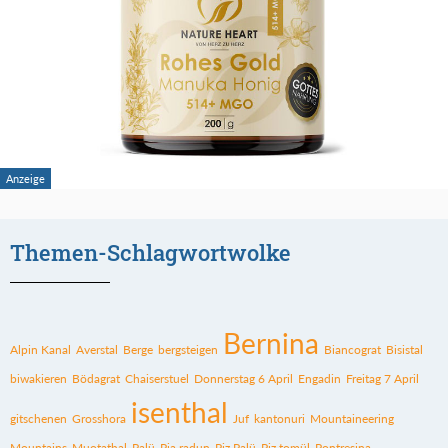
Themen-Schlagwortwolke
Bernina
Alpin Kanal
Averstal
Berge
bergsteigen
Biancograt
Bisistal
biwakieren
Bödagrat
Chaiserstuel
Donnerstag 6 April
Engadin
Freitag 7 April
isenthal
gitschenen
Grosshora
Juf
kantonuri
Mountaineering
Mountains
Muotathal
Palü
Pia radun
Piz Palü
Piz tomül
Pontresina