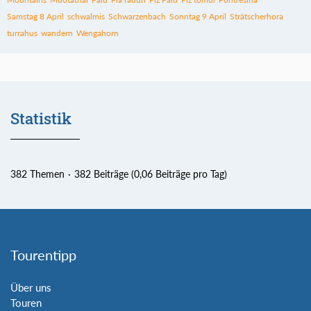
Samstag 8 April
schwalmis
Schwarzenbach
Sonntag 9 April
Strätscherhora
turrahus
wandern
Wengahorn
Statistik
382 Themen
382 Beiträge (0,06 Beiträge pro Tag)
Tourentipp
Über uns
Touren