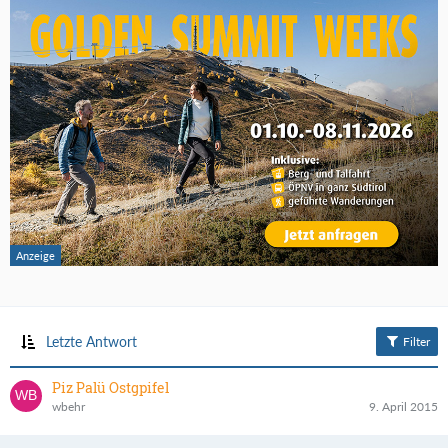
Letzte Antwort
Filter
Piz Palü Ostgpifel
wbehr
9. April 2015