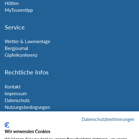
Hütten
MyTourentipp
Service
Wetter & Lawinenlage
Bergjournal
Gipfelkonferenz
Rechtliche Infos
Kontakt
Impressum
Datenschutz
Nutzungsbedingungen
Sitemap
Datenschutzbestimmungen
Social Media
Wir verwenden Cookies
Wir können diese zur Analyse unserer Besucherdaten platzieren, um unsere