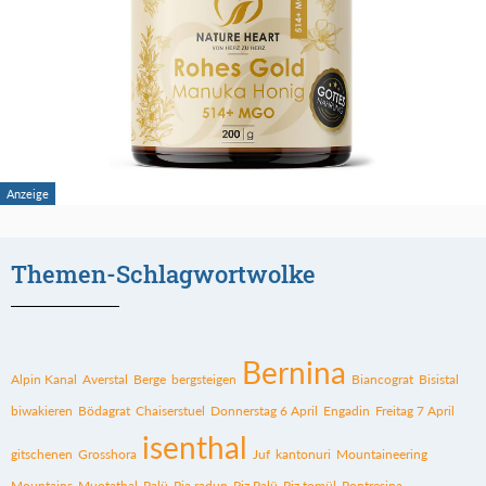
Themen-Schlagwortwolke
Bernina
Alpin Kanal
Averstal
Berge
bergsteigen
Biancograt
Bisistal
biwakieren
Bödagrat
Chaiserstuel
Donnerstag 6 April
Engadin
Freitag 7 April
isenthal
gitschenen
Grosshora
Juf
kantonuri
Mountaineering
Mountains
Muotathal
Palü
Pia radun
Piz Palü
Piz tomül
Pontresina