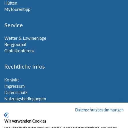
Hütten
MyTourentipp
Service
Wetter & Lawinenlage
Bergjournal
Gipfelkonferenz
Rechtliche Infos
Kontakt
Impressum
Datenschutz
Nutzungsbedingungen
Sitemap
Datenschutzbestimmungen
Social Media
Wir verwenden Cookies
Wir können diese zur Analyse unserer Besucherdaten platzieren, um unsere