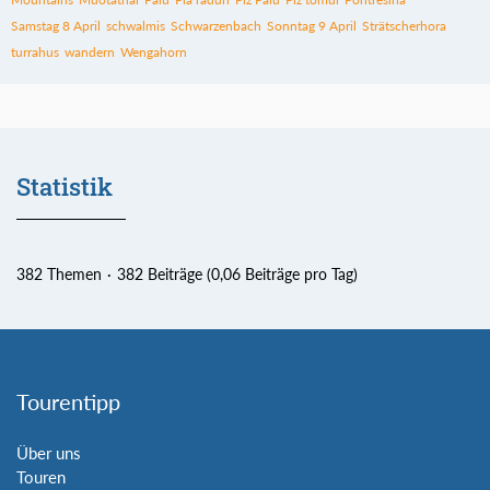
Samstag 8 April
schwalmis
Schwarzenbach
Sonntag 9 April
Strätscherhora
turrahus
wandern
Wengahorn
Statistik
382 Themen
382 Beiträge (0,06 Beiträge pro Tag)
Tourentipp
Über uns
Touren