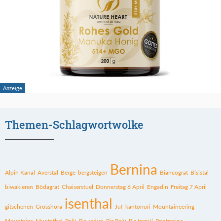
Themen-Schlagwortwolke
Bernina
Alpin Kanal
Averstal
Berge
bergsteigen
Biancograt
Bisistal
biwakieren
Bödagrat
Chaiserstuel
Donnerstag 6 April
Engadin
Freitag 7 April
isenthal
gitschenen
Grosshora
Juf
kantonuri
Mountaineering
Mountains
Muotathal
Palü
Pia radun
Piz Palü
Piz tomül
Pontresina