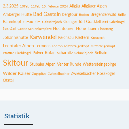
2.3.2025
Allgäu
Allgäuer Alpen
10Feb
11Feb
15. Februar 2024
Bad Gastein
Amberger Hütte
bergtour
Bregenzerwald
Boden
Brille
Bärenkopf
Goinger Törl
Gratkletterei
Ellmau
Firn
Galtseitejoch
Grieskogel
Großarl
Hochtouren
Hohe Tauern
Große Schlenkerspitze
höcBerg
Karwendel
Johannishütte
Kelchsau
Klettern
Kreuzeck
Lechtaler Alpen
Lermoos
Lodron
Mitterzaigerkopf
Mitterzeigerkopf
Pulver
Rofan
scharnitz
Sellrain
Pfafflar
Pirchkogel
Schneidjoch
Skitour
Stubaier Alpen
Venter Runde
Wettersteingebirge
Wilder Kaiser
Zwieselbacher Rosskogel
Zugspitze
Zwieselbacher
Ötztal
Statistik