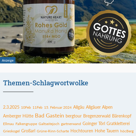
Themen-Schlagwortwolke
2.3.2025
Allgäu
Allgäuer Alpen
10Feb
11Feb
15. Februar 2024
Bad Gastein
Amberger Hütte
bergtour
Bregenzerwald
Bärenkopf
Goinger Törl
Gratkletterei
Ellmau
Falkengruppe
Galtseitejoch
gartnerwand
Großarl
Hochtouren
Hohe Tauern
Grieskogel
Grüne-Rinn-Scharte
höcBerg