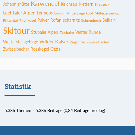
Karwendel
Johannishütte
Kelchsau
Klettern
Kreuzeck
Lechtaler Alpen
Lermoos
Lodron
Mitterzaigerkopf
Mitterzeigerkopf
Pulver
Rofan
scharnitz
Sellrain
Pfitschtal
Pirchkogel
Schneidjoch
Skitour
Stubaier Alpen
Venter Runde
Teichalm
Wilder Kaiser
Wettersteingebirge
Zugspitze
Zwieselbacher
Zwieselbacher Rosskogel
Ötztal
Statistik
5.386 Themen
5.386 Beiträge (0,84 Beiträge pro Tag)