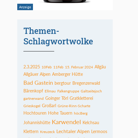
Themen-
Schlagwortwolke
2.3.2025
Allgäu
10Feb
11Feb
15. Februar 2024
Allgäuer Alpen
Amberger Hütte
Bad Gastein
bergtour
Bregenzerwald
Bärenkopf
Ellmau
Falkengruppe
Galtseitejoch
Goinger Törl
Gratkletterei
gartnerwand
Großarl
Grieskogel
Grüne-Rinn-Scharte
Hochtouren
Hohe Tauern
höcBerg
Karwendel
Johannishütte
Kelchsau
Lechtaler Alpen
Klettern
Lermoos
Kreuzeck