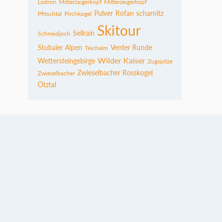
Lodron
Mitterzaigerkopf
Mitterzeigerkopf
Pulver
Rofan
scharnitz
Pfitschtal
Pirchkogel
Skitour
Sellrain
Schneidjoch
Stubaier Alpen
Venter Runde
Teichalm
Wilder Kaiser
Wettersteingebirge
Zugspitze
Zwieselbacher Rosskogel
Zwieselbacher
Ötztal