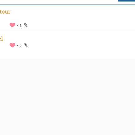
tour
3
el
2