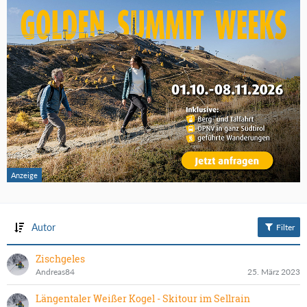
Autor
Filter
Zischgeles
Andreas84
25. März 2023
Längentaler Weißer Kogel - Skitour im Sellrain