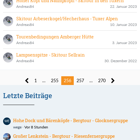
Hoher Kopf und Nafingköpfl - Skitour in den Tuxern
Andreas84
22. Januar 2023
Skitour Arbeserkogel/Hecherhaus - Tuxer Alpen
Andreas84
10. Januar 2023
Tourenbedingungen Amberger Hütte
Andreas84
3. Januar 2023
Lampsenspitze - Skitour Sellrain
Andreas84
30. Dezember 2022
1
…
255
256
257
…
270
Letzte Beiträge
Hohe Dock und Bärenköpfe - Bergtour - Glocknergruppe
wege
Vor 8 Stunden
Großer Lenkstein - Bergtour - Riesenfernergruppe