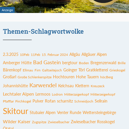
Themen-Schlagwortwolke
2.3.2025
Allgäu
Allgäuer Alpen
10Feb
11Feb
15. Februar 2024
Bad Gastein
Amberger Hütte
bergtour
Bregenzerwald
Boden
Brille
Bärenkopf
Goinger Törl
Gratkletterei
Ellmau
Firn
Galtseitejoch
Grieskogel
Großarl
Hochtouren
Hohe Tauern
Große Schlenkerspitze
höcBerg
Karwendel
Johannishütte
Kelchsau
Klettern
Kreuzeck
Lechtaler Alpen
Lermoos
Lodron
Mitterzaigerkopf
Mitterzeigerkopf
Pulver
Rofan
scharnitz
Sellrain
Pfafflar
Pirchkogel
Schneidjoch
Skitour
Stubaier Alpen
Venter Runde
Wettersteingebirge
Wilder Kaiser
Zwieselbacher Rosskogel
Zugspitze
Zwieselbacher
Ötztal