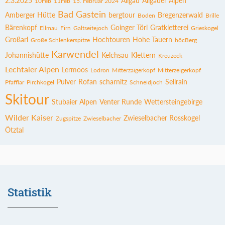
2.3.2025
Allgäu
Allgäuer Alpen
10Feb
11Feb
15. Februar 2024
Bad Gastein
Amberger Hütte
bergtour
Bregenzerwald
Boden
Brille
Bärenkopf
Goinger Törl
Gratkletterei
Ellmau
Firn
Galtseitejoch
Grieskogel
Großarl
Hochtouren
Hohe Tauern
Große Schlenkerspitze
höcBerg
Karwendel
Johannishütte
Kelchsau
Klettern
Kreuzeck
Lechtaler Alpen
Lermoos
Lodron
Mitterzaigerkopf
Mitterzeigerkopf
Pulver
Rofan
scharnitz
Sellrain
Pfafflar
Pirchkogel
Schneidjoch
Skitour
Stubaier Alpen
Venter Runde
Wettersteingebirge
Wilder Kaiser
Zwieselbacher Rosskogel
Zugspitze
Zwieselbacher
Ötztal
Statistik