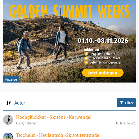
Autor
Filter
Hochglückkar - Skitour - Karwendel
Bergindianer
8. Mai 2021
Teichalm - Heulantsch -Skitourenrunde