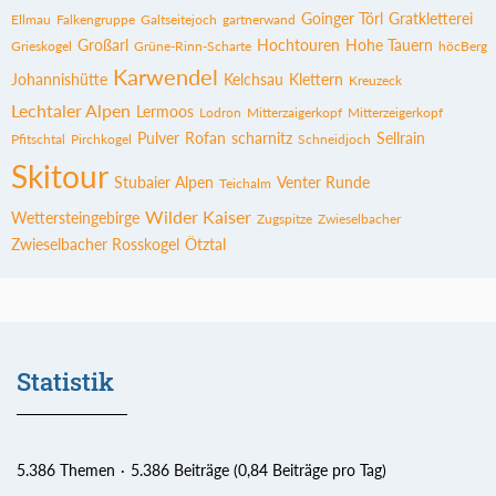
Goinger Törl
Gratkletterei
Ellmau
Falkengruppe
Galtseitejoch
gartnerwand
Großarl
Hochtouren
Hohe Tauern
Grieskogel
Grüne-Rinn-Scharte
höcBerg
Karwendel
Johannishütte
Kelchsau
Klettern
Kreuzeck
Lechtaler Alpen
Lermoos
Lodron
Mitterzaigerkopf
Mitterzeigerkopf
Pulver
Rofan
scharnitz
Sellrain
Pfitschtal
Pirchkogel
Schneidjoch
Skitour
Stubaier Alpen
Venter Runde
Teichalm
Wilder Kaiser
Wettersteingebirge
Zugspitze
Zwieselbacher
Zwieselbacher Rosskogel
Ötztal
Statistik
5.386 Themen
5.386 Beiträge (0,84 Beiträge pro Tag)