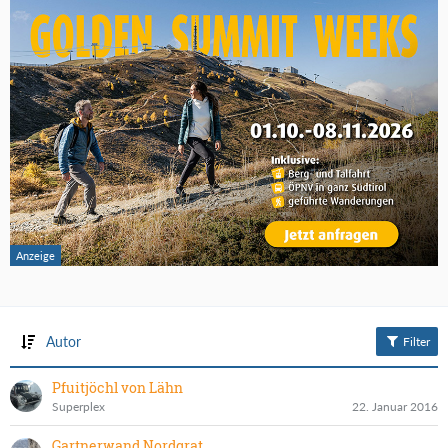
Autor
Filter
Pfuitjöchl von Lähn
Superplex
22. Januar 2016
Gartnerwand Nordgrat