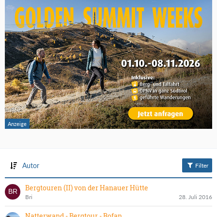
Autor
Filter
Bergtouren (II) von der Hanauer Hütte
Bri
28. Juli 2016
Natterwand - Bergtour - Rofan