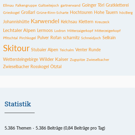
Goinger Törl
Gratkletterei
Ellmau
Falkengruppe
Galtseitejoch
gartnerwand
Großarl
Hochtouren
Hohe Tauern
Grieskogel
Grüne-Rinn-Scharte
höcBerg
Karwendel
Johannishütte
Kelchsau
Klettern
Kreuzeck
Lechtaler Alpen
Lermoos
Lodron
Mitterzaigerkopf
Mitterzeigerkopf
Pulver
Rofan
scharnitz
Sellrain
Pfitschtal
Pirchkogel
Schneidjoch
Skitour
Stubaier Alpen
Venter Runde
Teichalm
Wilder Kaiser
Wettersteingebirge
Zugspitze
Zwieselbacher
Zwieselbacher Rosskogel
Ötztal
Statistik
5.386 Themen
5.386 Beiträge (0,84 Beiträge pro Tag)