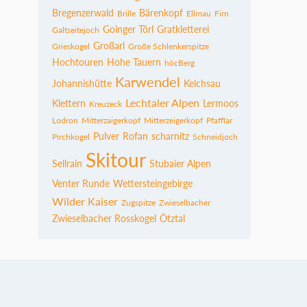
Bregenzerwald
Bärenkopf
Brille
Ellmau
Firn
Goinger Törl
Gratkletterei
Galtseitejoch
Großarl
Grieskogel
Große Schlenkerspitze
Hochtouren
Hohe Tauern
höcBerg
Karwendel
Johannishütte
Kelchsau
Lechtaler Alpen
Klettern
Lermoos
Kreuzeck
Lodron
Mitterzaigerkopf
Mitterzeigerkopf
Pfafflar
Pulver
Rofan
scharnitz
Pirchkogel
Schneidjoch
Skitour
Sellrain
Stubaier Alpen
Venter Runde
Wettersteingebirge
Wilder Kaiser
Zugspitze
Zwieselbacher
Zwieselbacher Rosskogel
Ötztal