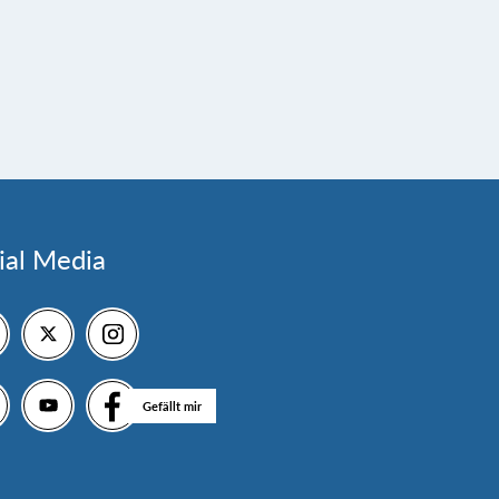
ial Media
Gefällt mir