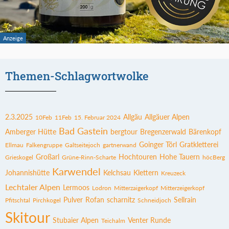
Themen-Schlagwortwolke
2.3.2025
Allgäu
Allgäuer Alpen
10Feb
11Feb
15. Februar 2024
Bad Gastein
Amberger Hütte
bergtour
Bregenzerwald
Bärenkopf
Goinger Törl
Gratkletterei
Ellmau
Falkengruppe
Galtseitejoch
gartnerwand
Großarl
Hochtouren
Hohe Tauern
Grieskogel
Grüne-Rinn-Scharte
höcBerg
Karwendel
Johannishütte
Kelchsau
Klettern
Kreuzeck
Lechtaler Alpen
Lermoos
Lodron
Mitterzaigerkopf
Mitterzeigerkopf
Pulver
Rofan
scharnitz
Sellrain
Pfitschtal
Pirchkogel
Schneidjoch
Skitour
Stubaier Alpen
Venter Runde
Teichalm