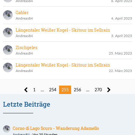
Andreas84
6. April 2023
Gabler
Andreas84
4. April 2023
Längentaler Weißer Kogel - Skitour im Sellrain
Andreas84
3. April 2023
Zischgeles
Andreas84
25. März 2023
Längentaler Weißer Kogel - Skitour im Sellrain
Andreas84
22. März 2023
1
…
254
255
256
…
270
Letzte Beiträge
Corno di Lago Scuro - Wanderung Adamello
Andreas84
Vor 20 Stunden