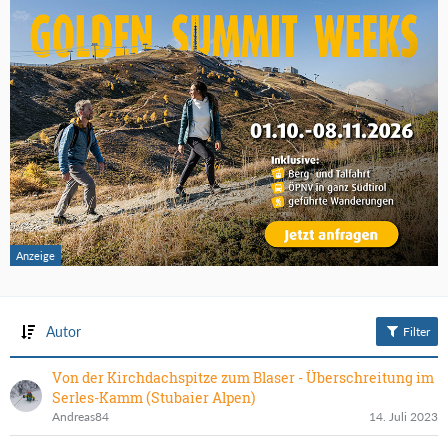
Autor
Filter
Von der Kirchdachspitze zum Blaser - Überschreitung im
Serles-Kamm (Stubaier Alpen)
Andreas84
14. Juli 2023