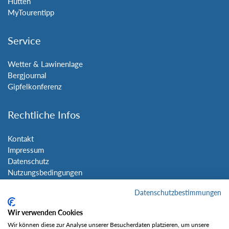
Hütten
MyTourentipp
Service
Wetter & Lawinenlage
Bergjournal
Gipfelkonferenz
Rechtliche Infos
Kontakt
Impressum
Datenschutz
Nutzungsbedingungen
Sitemap
Datenschutzbestimmungen
Social Media
Wir verwenden Cookies
Wir können diese zur Analyse unserer Besucherdaten platzieren, um unsere