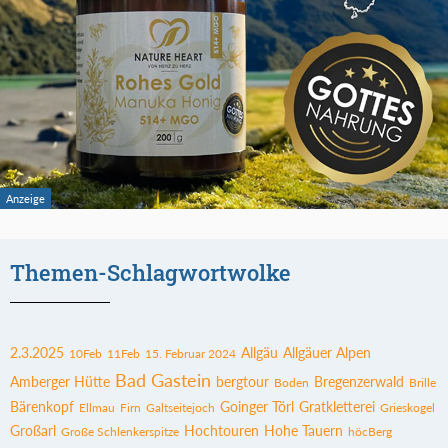
Themen-Schlagwortwolke
2.3.2025
Allgäu
Allgäuer Alpen
10Feb
11Feb
15. Februar 2024
Bad Gastein
Amberger Hütte
bergtour
Bregenzerwald
Boden
Brille
Bärenkopf
Goinger Törl
Gratkletterei
Ellmau
Firn
Galtseitejoch
Grieskogel
Großarl
Hochtouren
Hohe Tauern
Große Schlenkerspitze
höcBerg