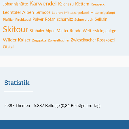
Karwendel
Johannishütte
Kelchsau
Klettern
Kreuzeck
Lechtaler Alpen
Lermoos
Lodron
Mitterzaigerkopf
Mitterzeigerkopf
Pulver
Rofan
scharnitz
Sellrain
Pfafflar
Pirchkogel
Schneidjoch
Skitour
Stubaier Alpen
Venter Runde
Wettersteingebirge
Wilder Kaiser
Zwieselbacher Rosskogel
Zugspitze
Zwieselbacher
Ötztal
Statistik
5.387 Themen
5.387 Beiträge (0,84 Beiträge pro Tag)